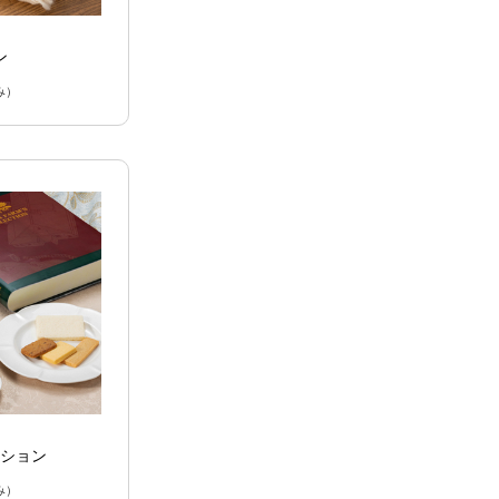
ン
み）
クション
み）